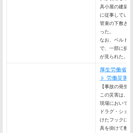
具⼩屋の建築作
に従事していた
管束の下敷きと
った。
なお、ベルトス
で、⼀部に損傷
が⾒られた。
厚生労働省 
ト 労働災害
【事故の発生状
この災害は、ダ
現場において、
ドラグ・ショベ
けたフックにつ
具を掛けて敷鉄