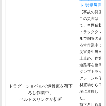
ト 労働災害
【事故の発生状
この災害は、道
て、⾞両積載型
トラッククレー
ルで鋼管の束を
ろす作業中に発
災害発⽣当⽇、
⼟⽌め、作業⽤
道路等を整備す
ダンプトラック
クレーンを使⽤
材置場から⼯事
ドラグ・ショベルで鋼管束を荷下
場に運搬し、搬
ろし作業中、
た。
ベルトスリングが切断
荷下ろし作業は