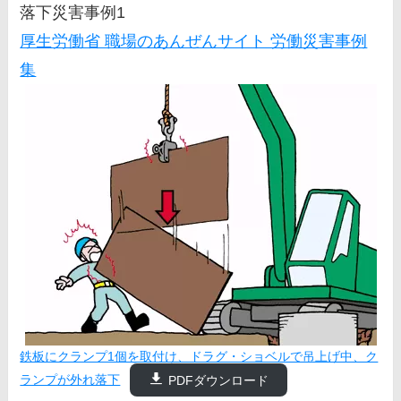
落下災害事例1
厚生労働省 職場のあんぜんサイト 労働災害事例
集
鉄板にクランプ1個を取付け、ドラグ・ショベルで吊上げ中、ク
ランプが外れ落下
PDFダウンロード