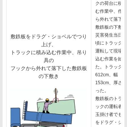
クの荷台に積み
む作業中、作業
ら外れて落下し
敷鉄板の下敷き
災害発⽣当⽇、
敷鉄板をドラグ・ショベルでつり
頃にトラックを
上げ、
運転して現場に
トラックに積み込む作業中、吊り
込む作業を始め
具の
た。トラックへ
フックから外れて落下した敷鉄板
612cm、幅
の下敷き
153cm、厚さ1.
った。
敷鉄板のトラッ
ックの運転者で
⽟掛け者でもあ
をドラグ・ショ