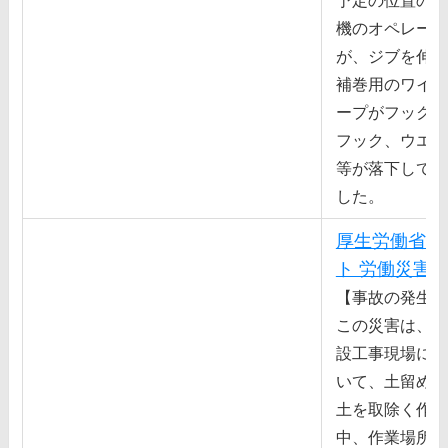
予定の位置の近
機のオペレータ
が、ジブを伸ば
補巻⽤のワイヤ
ープがフックの
フック、ウエイ
等が落下して近
した。
厚生労働省 
ト 労働災害
【事故の発生状
この災害は、開
設⼯事現場にお
いて、⼟留め壁
⼟を取除く作業
中、作業場所の