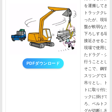
を運搬してきた
トラッククレー
ったが、現場の
盤が軟弱なため
下ろしする場所
接近させること
現場で使⽤して
たドラグ・ショ
⾏うこととした
PDFダウンロード
そこで、鋼管束
スリングで1本
吊りとし、ドラ
トに取り付けた
ックに掛けて吊
ろ、ベルトスリ
グが切断し吊り