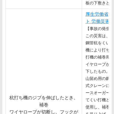
板の下敷きと
厚生労働省 
ト 労働災害
【事故の発生状
この災害は、道
鋼管杭をくい打
機により打ち込
打機の補巻⽤の
イヤロープが切
下したもの。
⼭留め⽤の鋼管
式クレーンにア
ースオーガー及
杭打ち機のジブを伸ばしたとき、
てくい打機とし
補巻
使⽤し、補巻フ
ワイヤロープが切断し、フックが