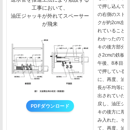
で押し込んでい
⼯事において、
の右側のストロ
油圧ジャッキが外れてスペーサー
クが約2cm左
が⾶来
れていることが
わかったので、
キの後⽅部分に
さ2cmの鉄板
午後、8本⽬の
で押している際
に、再度、油圧
⻑が不均等に送
出されていたの
戻し、油圧ジャ
PDFダウンロード
キの後⽅に厚さ2
み⼊れた。そし
て、再度、油圧