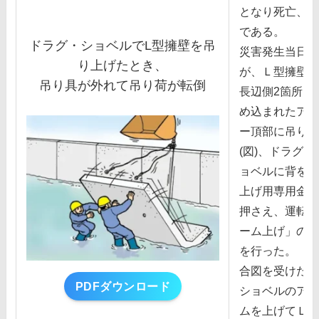
となり死亡、作
である。
ドラグ・ショベルでL型擁壁を吊
災害発⽣当⽇午
り上げたとき、
が、Ｌ型擁壁の
吊り具が外れて吊り荷が転倒
⻑辺側2箇所お
め込まれたアン
ー頂部に吊り上
(図)、ドラグ・
ョベルに背を向
上げ⽤専⽤⾦具
押さえ、運転席
ーム上げ」の合
を⾏った。
合図を受けたオ
PDFダウンロード
ショベルのアー
ムを上げてＬ型