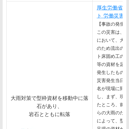
厚生労働省 
ト 労働災害
【事故の発生状
この災害は、地
において、⼤⾬
のため流出のお
ト床固め⼯の型
等の資材を⾜場
発⽣したもの。
災害発⽣当⽇、
名が現場に到着
し、まず、現場
⼤⾬対策で型枠資材を移動中に落
たところ、前⽇
⽯があり、
らの⼤⾬のため
岩⽯とともに転落
によって、型枠
⾜場の資材が流