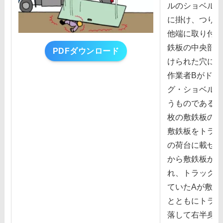
ルのショベルに
に掛け、つり具
他端に取り付け
鉄板の中央部に
PDFダウンロード
けられた⽳に掛
作業者Bがドラ
グ・ショベルを
うものである。
枚の敷鉄板の積
敷鉄板をトラッ
の荷台に載せた
から敷鉄板から
れ、トラックの
ていたAが敷鉄
とともにトラッ
落して右半⾝が