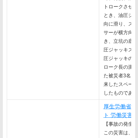
トロークさせた
とき、油圧ジャ
向に滑り、スペ
サーが横⽅向に
き、⽴坑の底部
圧ジャッキスト
圧ジャッキのス
ローク⻑の測定
た被災者3名が
来したスペーサ
したものである
厚生労働省 
ト 労働災害
【事故の発生状
この災害は、林