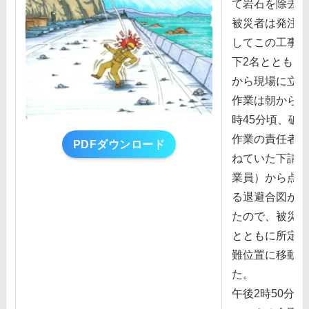
て岩⽯を除去す
被災者は発注者
してこの⼯事の
下2名とともに
から現場に⽴会
作業は朝から⾏
時45分頃、破
作業の責任者（
PDFダウンロード
ねていた下請の
業員）から点⽕
る退避合図があ
たので、被災者
とともに所定の
難位置に移動し
た。
午後2時50分