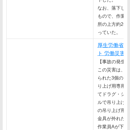
なお、落下した
もので、作業箇
所の上⽅約20
っていた。
厚生労働省 
ト 労働災害
【事故の発生状
この災害は、ワ
られた3個の吊
り上げ⽤専⽤⾦
てドラグ・ショ
ルで吊り上げよ
の吊り上げ⽤専
⾦具が外れたた
作業員Aが下敷