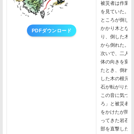
被災者は作業を
を⾒ていた。
ところが倒した
かかり⽊とな
PDFダウンロード
り、倒した⽊は
から倒れた。
次いで、⼆⼈が
体の向きを変え
たとき、倒れた
した⽊の根元の
⽯が転がりだし
この⾳に気づい
ろ」と被災者に
をかけたが間に
ってきた岩⽯に
部を直撃した。