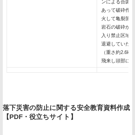
ンによる合図が
あって破砕作業
⽕して⻲裂箇所
岩⽯の破砕が⾏
⼊り禁⽌区域外
退避していた被
（重さ約2.6kg
⾶来し頭部に激
落下災害の防止に関する安全教育資料作成
【PDF・役立ちサイト】