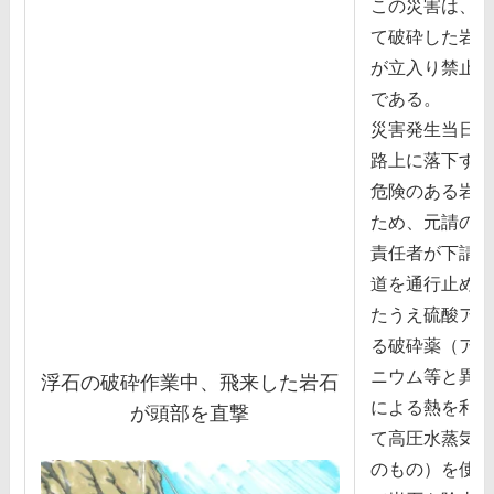
この災害は、道
て破砕した岩⽯
が⽴⼊り禁⽌区
である。
災害発⽣当⽇、
路上に落下する
危険のある岩⽯
ため、元請の現
責任者が下請の
道を通⾏⽌めに
たうえ硫酸アル
る破砕薬（アル
ニウム等と異種
浮⽯の破砕作業中、⾶来した岩⽯
による熱を利⽤
が頭部を直撃
て⾼圧⽔蒸気を
のもの）を使⽤