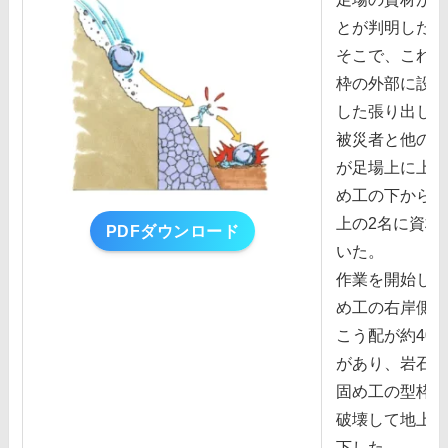
とが判明した。
そこで、これら
枠の外部に設置
した張り出し⾜
被災者と他の1
が⾜場上に上が
め⼯の下から⾜
上の2名に資材
PDFダウンロード
いた。
作業を開始して
め⼯の右岸側の
こう配が約40
があり、岩⽯が
固め⼯の型枠に
破壊して地上に
下した。