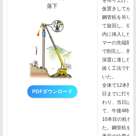
を吊り上げ、⼀
落下
仮置きしてから
鋼管杭を吊り上
て旋回し、位置
内に挿⼊したハ
マーの先端部に
で削孔し、所定
深度に達したあ
抜く⼯法で⾏っ
いた。
全体で12本打
PDFダウンロード
⽇までに打ち終
わり、当⽇は7
て、午後4時頃
10本⽬の杭を
た。鋼管杭を杭