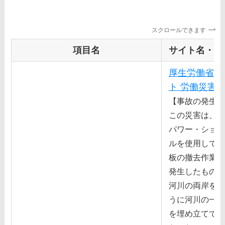
スクロールできます
項目名
サイト名・得
厚生労働省 
ト 労働災害
【事故の発生状
この災害は、橋
パワー・ショベ
ルを使⽤して、
板の撤去作業中
発⽣したもので
河川の両岸を建
うに河川の⼀部
を埋め⽴てて造