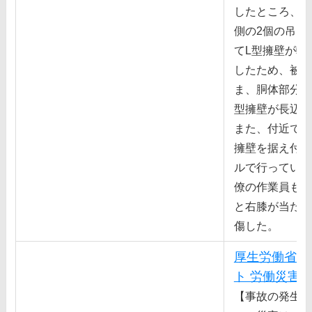
したところ、⻑
側の2個の吊り
てL型擁壁が転
したため、被災
ま、胴体部分が
型擁壁が⻑辺部
また、付近でＬ
擁壁を据え付け
ルで⾏っていた
僚の作業員も転
と右膝が当たり
傷した。
厚生労働省 
ト 労働災害
【事故の発生状