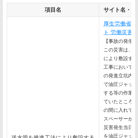
項目名
サイト名・得
厚生労働省 
ト 労働災害
【事故の発生状
この災害は、流
により敷設する
⼯事において、
の発進⽴坑内部
で油圧ジャッキ
する等の作業を
ていたところ、
の間に⼊れてい
スペーサーがは
災害発⽣当⽇午
を油圧ジャッキ
送⽔管を推進⼯法により敷設する