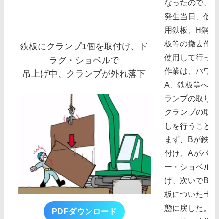
なったので、災
発⽣当⽇、仮設
⽤鉄板、H鋼、
板等の撤去作業
鉄板にクランプ1個を取付け、ド
使⽤して⾏った
ラグ・ショベルで
作業は、パワー
吊上げ中、クランプが外れ落下
A、鉄板等への
ランプの取り付
クランプの取り
しを⾏うことに
まず、Bが鉄板
付け、Aがパワ
ー・ショベルで
げ、次いでBが
板についた⼟砂
態に戻した。
PDFダウンロード