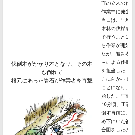
⾯の⽴⽊の伐採
作業中に発⽣し
当⽇は、平均3
⽊林の伐採を4
で⾏うことにな
ら作業が開始さ
たが、被災者と
－による伐採作
伐倒⽊がかかり⽊となり、その⽊
を担当した。伐
も倒れて
⽅に向かって⾏
根元にあった岩⽯が作業者を直撃
ことになり、⼆
始した。午前8
40分頃、⼯事
倒す直前に、左
め下にいた被災
合図をしたので