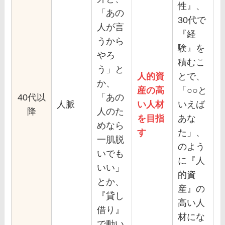
性』、
「あの
30代で
人が言
『経
うから
験』を
やろ
積むこ
う」と
人的資
とで、
か、
産の高
「○○と
40代以
「あの
人脈
い人材
いえば
降
人のた
を目指
あな
めなら
す
た」、
一肌脱
のよう
いでも
に『人
いい」
的資
とか、
産』の
『貸し
高い人
借り』
材にな
で動い