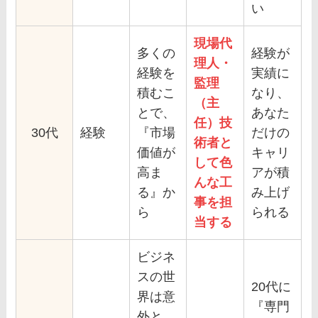
い
現場代
多くの
経験が
理人・
経験を
実績に
監理
積むこ
なり、
（主
とで、
あなた
任）技
30代
経験
『市場
だけの
術者と
価値が
キャリ
して色
高ま
アが積
んな工
る』か
み上げ
事を担
ら
られる
当する
ビジネ
スの世
20代に
界は意
『専門
外と、